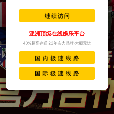
亚洲顶级在线娱乐平台
40%超高存送·22年实力品牌·大额无忧